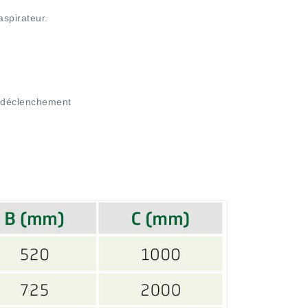
’aspirateur.
̀ déclenchement