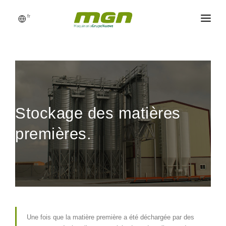
fr
MGN
USINE D’ALIMENTS
PROCESSUS
PRODUITS
Stockage des matières
CATALOGUE
premières.
RÉFÉRENCES
NOUVELLES
DEMANDEZ UN DEVIS
Une fois que la matière première a été déchargée par des