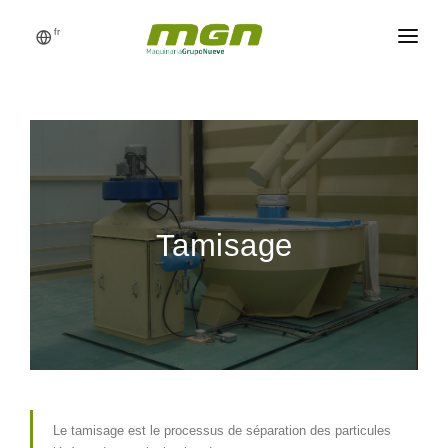
fr
MGN
USINE D’ALIMENTS
PROCESSUS
PRODUITS
Tamisage
CATALOGUE
RÉFÉRENCES
NOUVELLES
DEMANDEZ UN DEVIS
Le tamisage est le processus de séparation des particules