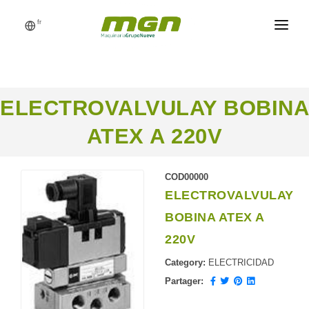
fr
MGN
USINE D’ALIMENTS
ELECTROVALVULAY BOBINA
PROCESSUS
ATEX A 220V
PRODUITS
CATALOGUE
COD00000
ELECTROVALVULAY
RÉFÉRENCES
BOBINA ATEX A
NOUVELLES
220V
DEMANDEZ UN DEVIS
Category:
ELECTRICIDAD
Partager: