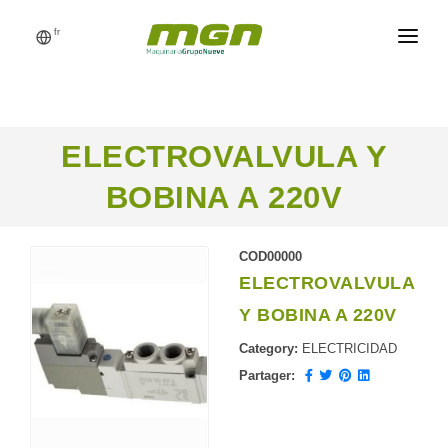
fr
MGN
USINE D’ALIMENTS
ELECTROVALVULA Y
PROCESSUS
BOBINA A 220V
PRODUITS
CATALOGUE
COD00000
ELECTROVALVULA
RÉFÉRENCES
Y BOBINA A 220V
NOUVELLES
Category:
ELECTRICIDAD
DEMANDEZ UN DEVIS
Partager: