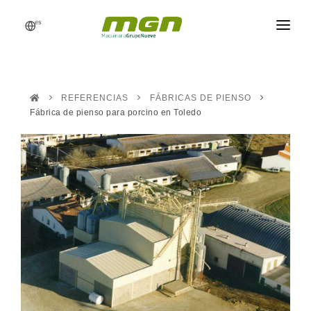
es
MGN
FÁBRICAS DE PIENSO
REFERENCIAS
FÁBRICAS DE PIENSO
PROCESOS
Fábrica de pienso para porcino en Toledo
PRODUCTOS
RECAMBIOS
REFERENCIAS
NOTICIAS
PRESUPUESTO