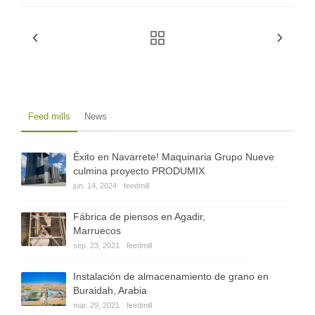
Feed mills
News
Éxito en Navarrete! Maquinaria Grupo Nueve
culmina proyecto PRODUMIX
jun. 14, 2024
feedmill
Fábrica de piensos en Agadir,
Marruecos
sep. 23, 2021
feedmill
Instalación de almacenamiento de grano en
Buraidah, Arabia
mar. 29, 2021
feedmill