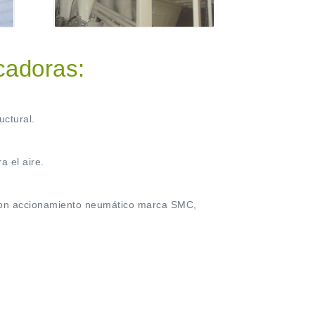
icadoras:
uctural.
 el aire.
on accionamiento neumático marca SMC,