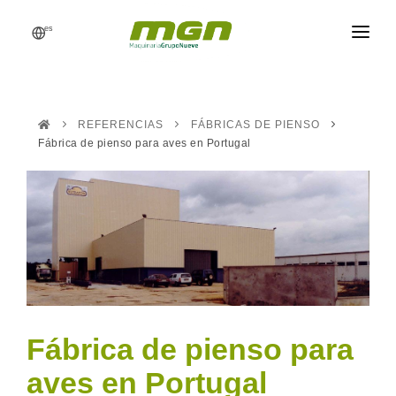
es
MGN
FÁBRICAS DE PIENSO
REFERENCIAS
FÁBRICAS DE PIENSO
PROCESOS
Fábrica de pienso para aves en Portugal
PRODUCTOS
RECAMBIOS
REFERENCIAS
NOTICIAS
PRESUPUESTO
Fábrica de pienso para
aves en Portugal