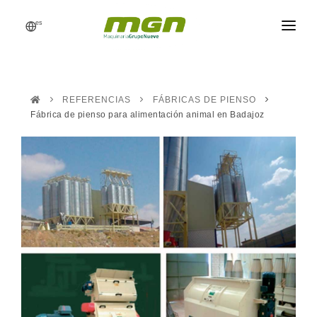
es
MGN
FÁBRICAS DE PIENSO
REFERENCIAS
FÁBRICAS DE PIENSO
PROCESOS
Fábrica de pienso para alimentación animal en Badajoz
PRODUCTOS
RECAMBIOS
REFERENCIAS
NOTICIAS
PRESUPUESTO