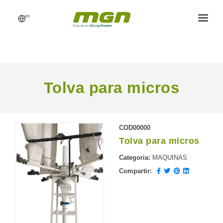
es
MGN
FÁBRICAS DE PIENSO
PROCESOS
Tolva para micros
PRODUCTOS
RECAMBIOS
COD00000
Tolva para micros
REFERENCIAS
Categoria:
MAQUINAS
NOTICIAS
Compartir:
PRESUPUESTO