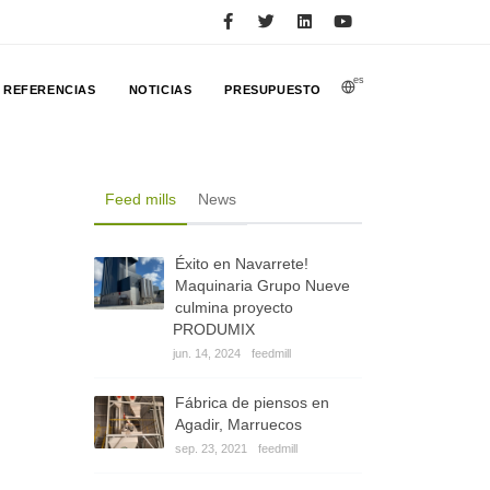
es
REFERENCIAS
NOTICIAS
PRESUPUESTO
Feed mills
News
Éxito en Navarrete!
Maquinaria Grupo Nueve
culmina proyecto
PRODUMIX
jun. 14, 2024
feedmill
Fábrica de piensos en
Agadir, Marruecos
sep. 23, 2021
feedmill